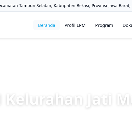
ecamatan Tambun Selatan, Kabupaten Bekasi, Provinsi Jawa Barat,
Beranda
Profil LPM
Program
Dok
 Kelurahan Jati M
ayaan masyarakat kelurahan yang mendorong p
pembangunan, lingkungan, dan kesejahteraan b