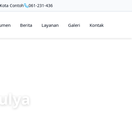
 Kota Contoh
061-231-436
umen
Berita
Layanan
Galeri
Kontak
ulya
artisipasi warga
ersama.