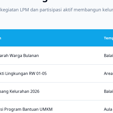
i kegiatan LPM dan partisipasi aktif membangun kelu
n
Tem
rah Warga Bulanan
Bala
akti Lingkungan RW 01-05
Area
ang Kelurahan 2026
Bala
sasi Program Bantuan UMKM
Aula